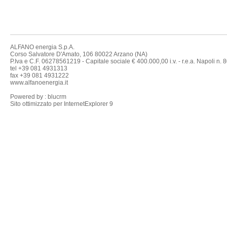
ALFANO energia S.p.A.
Corso Salvatore D'Amato, 106 80022 Arzano (NA)
P.Iva e C.F. ​06278561219 - Capitale sociale ​€ 400.000,00​ i.v.​ - r.e.a​. ​Napoli n. 
tel +39 081 4931313
fax +39 081 4931222
www.alfanoenergia.it
Powered by : blucrm
Sito ottimizzato per InternetExplorer 9