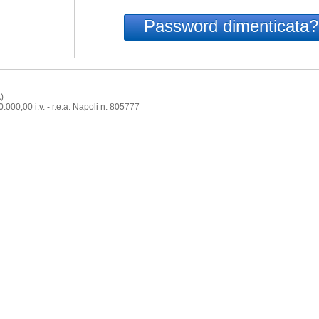
Password dimenticata?
)
0,00​ i.v.​ - r.e.a​. ​Napoli n. 8057​77