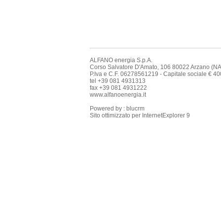
ALFANO energia S.p.A.
Corso Salvatore D'Amato, 106 80022 Arzano (NA
P.Iva e C.F. ​06278561219 - Capitale sociale ​€ 400.00
tel +39 081 4931313
fax +39 081 4931222
www.alfanoenergia.it
Powered by : blucrm
Sito ottimizzato per InternetExplorer 9